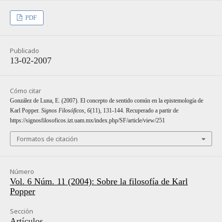
PDF
Publicado
13-02-2007
Cómo citar
González de Luna, E. (2007). El concepto de sentido común en la epistemologí­a de
Karl Popper.
Signos Filosóficos
,
6
(11), 131-144. Recuperado a partir de
https://signosfilosoficos.izt.uam.mx/index.php/SF/article/view/251
Formatos de citación
Número
Vol. 6 Núm. 11 (2004): Sobre la filosofía de Karl
Popper
Sección
Artículos